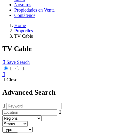
Nosotros
Propiedades en Venta
Contátenos
Home
Properties
TV Cable
TV Cable
Save Search
Close
Advanced Search